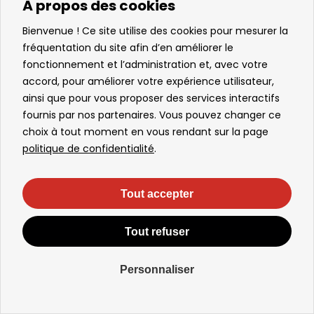
Bienvenue ! Ce site utilise des cookies pour mesurer la
fréquentation du site afin d’en améliorer le
fonctionnement et l’administration et, avec votre
accord, pour améliorer votre expérience utilisateur,
ainsi que pour vous proposer des services interactifs
fournis par nos partenaires. Vous pouvez changer ce
choix à tout moment en vous rendant sur la page
politique de confidentialité
.
Tout accepter
Tout refuser
Personnaliser